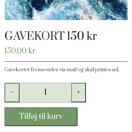
HAVFRUE JUVELER ØRESMYKKER
GAVEKORT
GAVEKORT 150 kr
HAVFRUE KNAPPER
150,00 kr.
Gavekortet fremsendes via mail og skal printes ud.
−
+
Tilføj til kurv