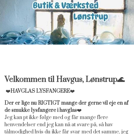
HAVFRUE JUVELER ØRESMYKKER
GAVEKORT
HAVFRUE KNAPPER
Velkommen til Havgus, Lønstrup🌊
❤️
HAVGLAS LYSFANGERE
❤️
Der er lige nu RIGTIGT mange der gerne vil eje en af
de smukke lysfangere i havglas
❤️
Jeg kan pt ikke følge med og får mange flere
henvendelser end jeg kan nå at svare på, så hav
tålmodighed hvis du ikke får svar med det samme, jeg