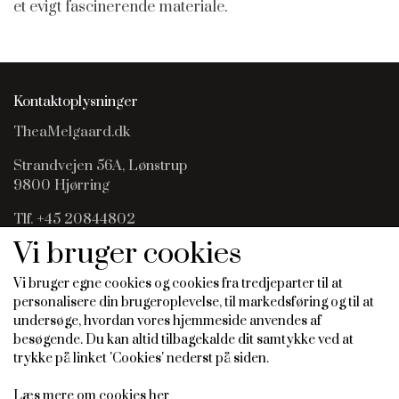
et evigt fascinerende materiale.
Kontaktoplysninger
TheaMelgaard.dk
Strandvejen 56A, Lønstrup
9800 Hjørring
Tlf. +45 20844802
Vi bruger cookies
E-mail: theamelgaard@live.dk
Vi bruger egne cookies og cookies fra tredjeparter til at
CVR 31901731
personalisere din brugeroplevelse, til markedsføring og til at
Trustpilot
undersøge, hvordan vores hjemmeside anvendes af
besøgende. Du kan altid tilbagekalde dit samtykke ved at
trykke på linket 'Cookies' nederst på siden.
Læs mere om cookies her