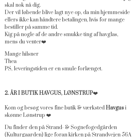
skal nok nå dig.
Der vil løbende blive lagt nye op, da min hjemmeside
ellers ikke kan håndtere betalingen, hvis for mange
bestiller på samme tid.
Kig på nogle af de andre smukke ting af havglas,
mens du venter
❤️
Mange hilsner
Thea
PS, leveringstiden er en smule forlænget.
2. ÅR I BUTIK HAVGUS, LØNSTRUP
❤️
Kom og besøg vores fine butik & værksted
Havgus
i
skønne Lønstrup
❤️
Du finder den på Strand- & Sognefogedgården
(Kulturgaarden) lige foran kirken på Strandvejen 56A