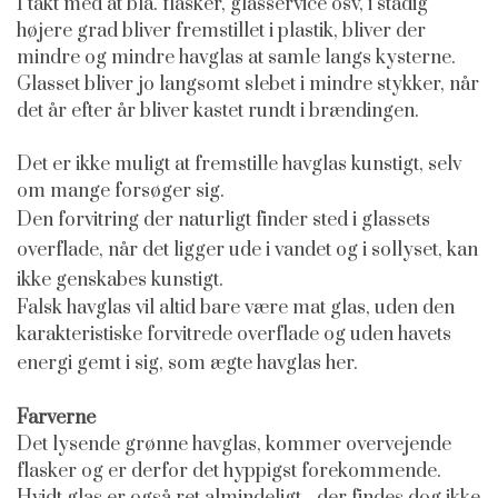
I takt med at bla. flasker, glasservice osv, i stadig
højere grad bliver fremstillet i plastik, bliver der
mindre og mindre havglas at samle langs kysterne.
Glasset bliver jo langsomt slebet i mindre stykker, når
det år efter år bliver kastet rundt i brændingen.
Det er ikke muligt at fremstille havglas kunstigt, selv
om mange forsøger sig.
Den forvitring der naturligt finder sted i glassets
overflade, når det ligger ude i vandet og i sollyset, kan
ikke genskabes kunstig
t.
Falsk havglas vil altid bare være mat glas, uden den
karakteristiske forvitrede overflade og uden havets
energi gemt i sig, som ægte havglas her.
Farverne
Det lysende grønne havglas, kommer overvejende
flasker og er derfor det hyppigst forekommende.