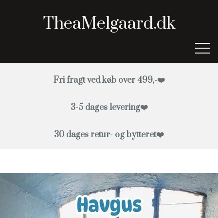
TheaMelgaard.dk
Fri fragt ved køb over 499,-
❤️
HAVFRUE JUVELER
3-5 dages levering
❤️
HAVFRUE JUVELER ØRESMYKKER
SMYKKER
HAVFRUERINGE
30 dages retur- og bytteret
❤️
GAVEKORT
WEBSHOP
HAVFRUE KNAPPER
HAVFRUERINGE
HAVGLAS LYSFANGERE
HAVFRUE JUVELER ØRESMYKKER
MASKEMARKØRER HAVGLAS
HAVFRUERINGE