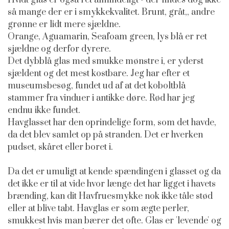
Hvidt glas er også ret almindeligt - der findes dog ikke
så mange der er i smykkekvalitet. Brunt, gråt,, andre
grønne er lidt mere sjældne.
Orange, Aguamarin, Seafoam green, lys blå er ret
sjældne og derfor dyrere.
Det dybblå glas med smukke mønstre i, er yderst
sjældent og det mest kostbare. Jeg har efter et
museumsbesøg, fundet ud af at det koboltblå
stammer fra vinduer i antikke døre. Rød har jeg
endnu ikke fundet.
Havglasset har den oprindelige form, som det havde,
da det blev samlet op på stranden. Det er hverken
pudset, skåret eller boret i
.
Da det er umuligt at kende spændingen i glasset og da
det ikke er til at vide hvor længe det har ligget i havets
brænding, kan dit Havfruesmykke nok ikke tåle stød
eller at blive tabt. Havglas er som ægte perler,
smukkest hvis man bærer det ofte. Glas er 'levende' og