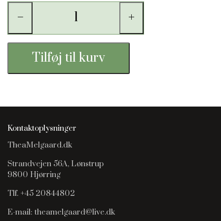
−
+
Tilføj til kurv
Kontaktoplysninger
TheaMelgaard.dk
Strandvejen 56A, Lønstrup
9800 Hjørring
Tlf. +45 20844802
E-mail: theamelgaard@live.dk