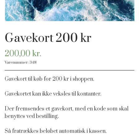
HAVFRUE JUVELER ØRESMYKKER
GAVEKORT
Gavekort 200 kr
HAVFRUE KNAPPER
200,00 kr.
Varenummer: 348
Gavekort til køb for 200 kr i shoppen.
Gavekortet kan ikke veksles til kontanter.
Der fremsendes et gavekort, med en kode som skal
benyttes ved bestilling.
Så fratrækkes beløbet automatisk i kassen.