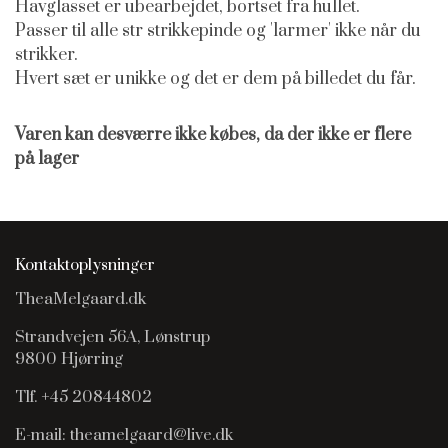
Havglasset er ubearbejdet, bortset fra hullet.
Passer til alle str strikkepinde og 'larmer' ikke når du
strikker.
Hvert sæt er unikke og det er dem på billedet du får.
Varen kan desværre ikke købes, da der ikke er flere
på lager
Kontaktoplysninger
TheaMelgaard.dk
Strandvejen 56A, Lønstrup
9800 Hjørring
Tlf. +45 20844802
E-mail: theamelgaard@live.dk