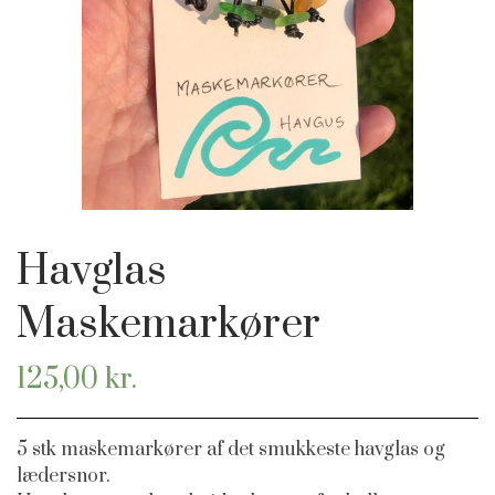
HAVFRUE JUVELER ØRESMYKKER
GAVEKORT
HAVFRUE KNAPPER
Havglas
Maskemarkører
125,00 kr.
5 stk maskemarkører af det smukkeste havglas og
lædersnor.