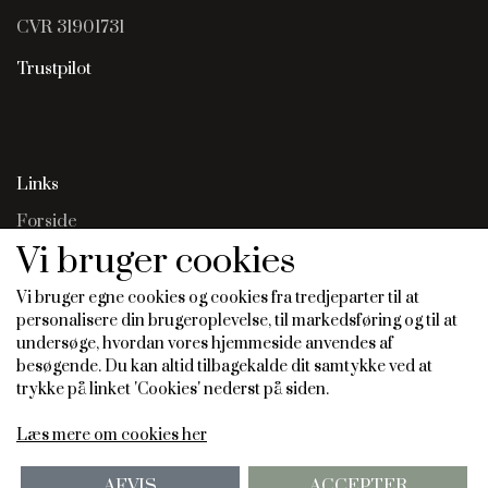
CVR 31901731
Trustpilot
Links
Forside
Salgs- og leveringsbetingelser
Vi bruger cookies
Cookies
Fortrydelse og reklamation
Vi bruger egne cookies og cookies fra tredjeparter til at
personalisere din brugeroplevelse, til markedsføring og til at
undersøge, hvordan vores hjemmeside anvendes af
besøgende. Du kan altid tilbagekalde dit samtykke ved at
Vis på shop
trykke på linket 'Cookies' nederst på siden.
Læs mere om cookies her
AFVIS
ACCEPTER