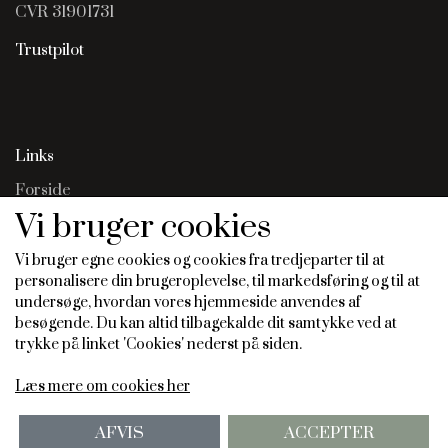
CVR 31901731
Trustpilot
Links
Forside
Salgs- og leveringsbetingelser
Vi bruger cookies
Cookies
Fortrydelse og reklamation
Vi bruger egne cookies og cookies fra tredjeparter til at
personalisere din brugeroplevelse, til markedsføring og til at
undersøge, hvordan vores hjemmeside anvendes af
besøgende. Du kan altid tilbagekalde dit samtykke ved at
Vis på shop
trykke på linket 'Cookies' nederst på siden.
Læs mere om cookies her
AFVIS
ACCEPTER