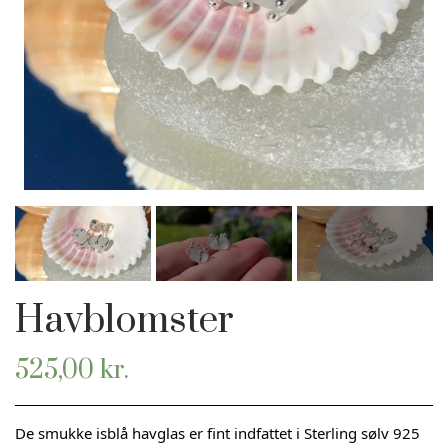
HAVFRUE JUVELER ØRESMYKKER
GAVEKORT
HAVFRUE KNAPPER
Havblomster
525,00 kr.
De smukke isblå havglas er fint indfattet i Sterling sølv 925