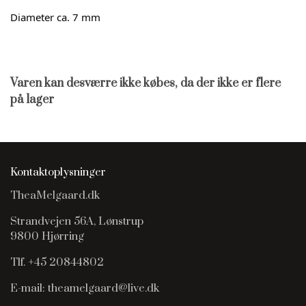
Diameter ca. 7 mm
Varen kan desværre ikke købes, da der ikke er flere
på lager
Kontaktoplysninger
TheaMelgaard.dk
Strandvejen 56A, Lønstrup
9800 Hjørring
Tlf. +45 20844802
E-mail: theamelgaard@live.dk